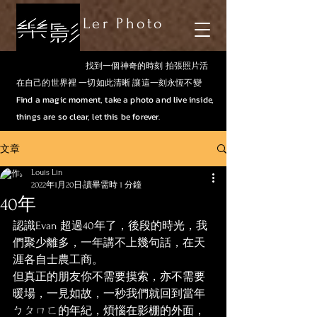
Ler Photo
找到一個神奇的時刻 拍張照片活
在自己的世界裡 一切如此清晰 讓這一刻永恆不變
Find a magic moment, take a photo and live inside,
things are so clear, let this be forever.
文章
Louis Lin
2022年1月20日
讀畢需時 1 分鐘
40年
認識Evan 超過40年了，後段的時光，我
們聚少離多，一年講不上幾句話，在天
涯各自士農工商。
但真正的朋友你不需要摸索，亦不需要
暖場，一見如故，一秒我們就回到當年
ㄅㄆㄇㄈ的年紀，煩惱在影棚的外面，