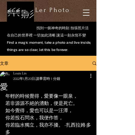
Ler Photo
找到一個神奇的時刻 拍張照片活
在自己的世界裡 一切如此清晰 讓這一刻永恆不變
Find a magic moment, take a photo and live inside,
things are so clear, let this be forever.
文章
Louis Lin
2022年1月20日
讀畢需時 1 分鐘
愛
年輕的時候覺得，愛要像一眼泉，
若非源源不絕的湧動，便是死亡。
如今覺得，愛也可以是一汪潭，
你若投石問水，我便作答，
你若臨水獨立，我亦不擾。 -扎西拉姆•多
多